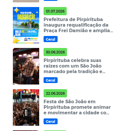
para a população
01.07.2026
Prefeitura de Pirpirituba
inaugura requalificação da
Praça Frei Damião e amplia
investimentos em espaços
Geral
públicos
30.06.2026
Pirpirituba celebra suas
raízes com um São João
marcado pela tradição e
pelo autêntico forró
Geral
22.06.2026
Festa de São João em
Pirpirituba promete animar
e movimentar a cidade com
mais duas noites de
Geral
celebração