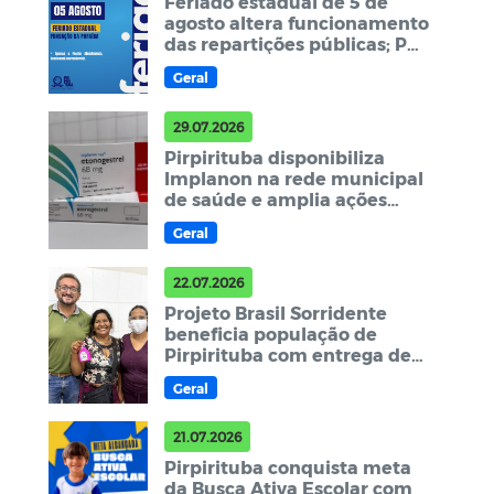
Feriado estadual de 5 de
agosto altera funcionamento
das repartições públicas; PA
de Pirpirituba mantém
Geral
atendimento
29.07.2026
Pirpirituba disponibiliza
Implanon na rede municipal
de saúde e amplia ações
voltadas à saúde da mulher
Geral
22.07.2026
Projeto Brasil Sorridente
beneficia população de
Pirpirituba com entrega de
novas próteses dentárias
Geral
21.07.2026
Pirpirituba conquista meta
da Busca Ativa Escolar com