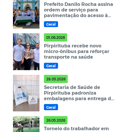
Prefeito Danilo Rocha assina
ordem de serviço para
pavimentação do acesso à
Capela de Nossa Senhora de
Geral
Fátima, no Sítio Dois Irmãos
01.06.2026
Pirpirituba recebe novo
micro-ônibus para reforçar
transporte na saúde
Geral
28.05.2026
Secretaria de Saúde de
Pirpirituba padroniza
embalagens para entrega de
medicações na Farmácia
Geral
Municipal
26.05.2026
Torneio do trabalhador em