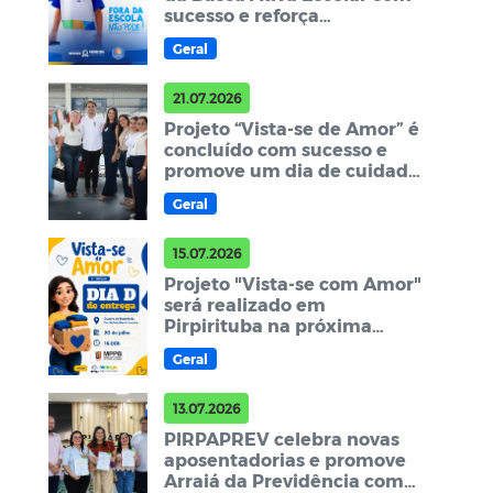
sucesso e reforça
compromisso com a
Geral
permanência dos
estudantes
21.07.2026
Projeto “Vista-se de Amor” é
concluído com sucesso e
promove um dia de cuidado,
cidadania e acolhimento em
Geral
Pirpirituba
15.07.2026
Projeto "Vista-se com Amor"
será realizado em
Pirpirituba na próxima
segunda-feira
Geral
13.07.2026
PIRPAPREV celebra novas
aposentadorias e promove
Arraiá da Previdência com