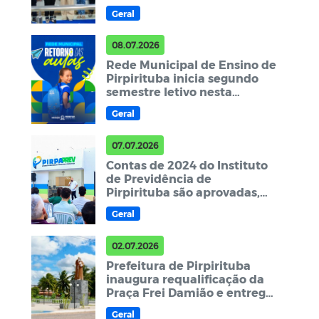
foco em conhecimento e
Geral
integração
08.07.2026
Rede Municipal de Ensino de
Pirpirituba inicia segundo
semestre letivo nesta
quarta-feira
Geral
07.07.2026
Contas de 2024 do Instituto
de Previdência de
Pirpirituba são aprovadas,
mantendo sequência
Geral
histórica de oito anos
02.07.2026
Prefeitura de Pirpirituba
inaugura requalificação da
Praça Frei Damião e entrega
mais um espaço de lazer
Geral