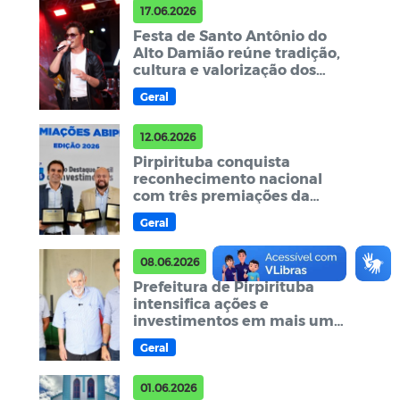
17.06.2026
Festa de Santo Antônio do
Alto Damião reúne tradição,
cultura e valorização dos
artistas da terra em
Geral
Pirpirituba
12.06.2026
Pirpirituba conquista
reconhecimento nacional
com três premiações da
ABIPEM e alcança 1º lugar do
Geral
Brasil em Governança
Previdenciária
08.06.2026
Prefeitura de Pirpirituba
intensifica ações e
investimentos em mais uma
semana de avanços para a
Geral
população
01.06.2026