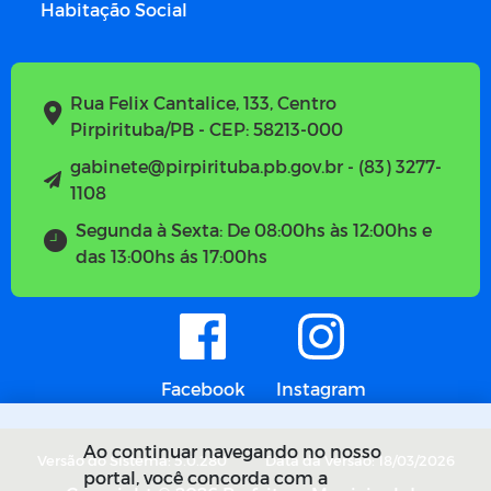
Habitação Social
Rua Felix Cantalice, 133, Centro
Pirpirituba/PB - CEP: 58213-000
gabinete@pirpirituba.pb.gov.br - (83) 3277-
1108
Segunda à Sexta: De 08:00hs às 12:00hs e
das 13:00hs ás 17:00hs
Facebook
Instagram
Ao continuar navegando no nosso
Versão do Sistema: 5.0.280
Data da Versão: 18/03/2026
portal, você concorda com a