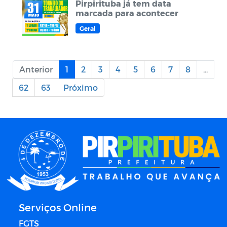
Pirpirituba já tem data
marcada para acontecer
Geral
Anterior
1
2
3
4
5
6
7
8
...
62
63
Próximo
Serviços Online
FGTS